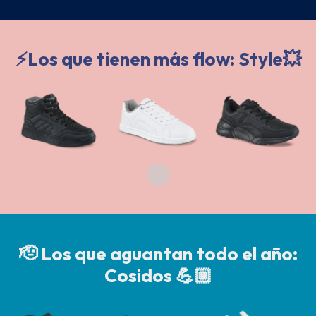
⚡️Los que tienen más flow: Style💥
🫡 Los que aguantan todo el año:
Cosidos 💪🏼