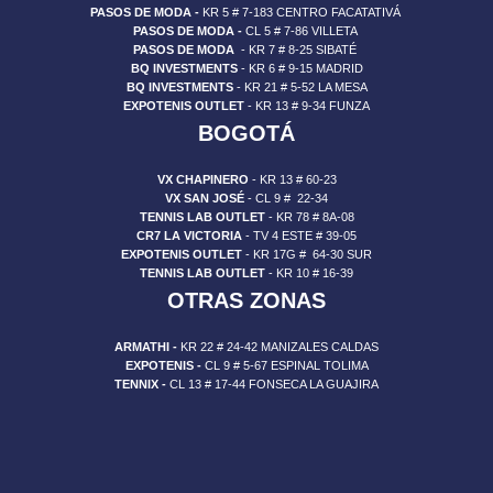
PASOS DE MODA -
KR 5 # 7-183 CENTRO FACATATIVÁ
t.sevillana@croydon.com.co
PASOS DE MODA -
CL 5 # 7-86 VILLETA
PASOS DE MODA
- KR 7 # 8-25 SIBATÉ
Lunes - Jueves: 9:00 a.m. - 7:00 p.m. Viernes: 9:00
BQ INVESTMENTS
- KR 6 # 9-15 MADRID
a.m. - 7:00 p.m. Sábados: 9:00 a.m. - 7:00 p.m.
BQ INVESTMENTS
- KR 21 # 5-52 LA MESA
Domingos y Festivos: 9:00 a.m. - 5:30 p.m.
EXPOTENIS OUTLET
- KR 13 # 9-34 FUNZA
BOGOTÁ
VER EN MAPA
VX CHAPINERO
- KR 13 # 60-23
VX SAN JOSÉ
- CL 9 # 22-34
TENNIS LAB OUTLET
- KR 78 # 8A-08
CR7 LA VICTORIA
- TV 4 ESTE # 39-05
EXPOTENIS OUTLET
- KR 17G # 64-30 SUR
RESTREPO - BOGOTÁ
TENNIS LAB OUTLET
- KR 10 # 16-39
OTRAS ZONAS
CALLE 17 SUR N. 18 - 56
ARMATHI -
KR 22 # 24-42 MANIZALES CALDAS
+573228559231
EXPOTENIS -
CL 9 # 5-67 ESPINAL TOLIMA
t.restrepouno@croydon.com.co
TENNIX -
CL 13 # 17-44 FONSECA LA GUAJIRA
Lunes - Viernes: 10:00 AM - 7:00 PM Sábados:
10:00 AM - 8:00 PM Domingos y Festivos: 10:00 AM
- 7:00 PM