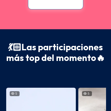
PARTICIPA AQUÍ
💃🏻Las participaciones
más top del momento🔥
5
5