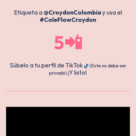
Etiqueta a
@CroydonColombia
y usa el
#ColeFlowCroydon
5📲
Súbelo a tu perfil de TikTok
(Este no debe ser
¡Y listo!
privado)