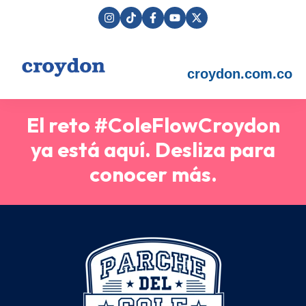
croydon.com.co
El reto #ColeFlowCroydon
ya está aquí. Desliza para
conocer más.