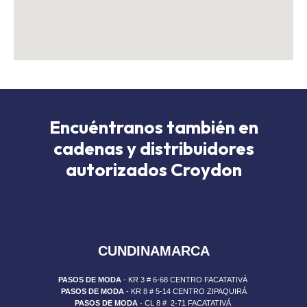
CC MAYORCA - SABANETA
CALLE 51 SUR N. 48-57 - LOCAL 340
+573022051960
t.mayorca@croydon.com.co
Lunes - Jueves: 10:00 a.m. - 8:00 p.m. Viernes:
10:00 a.m. - 9:00 p.m. Sábados: 10:00 a.m. - 9:00
p.m. Domingos y Festivos: 11:00 a.m. - 8:00 p.m.
Encuéntranos también en
cadenas y distribuidores
VER EN MAPA
autorizados Croydon
LA SEVILLANA - BOGOTÁ
CUNDINAMARCA
AUTOPISTA SUR N. 61-51
+573006853075
PASOS DE MODA
- KR 3 # 6-68 CENTRO FACATATIVÁ
PASOS DE MODA
- KR 8 # 5-14 CENTRO ZIPAQUIRÁ
website@yourdomin.com
PASOS DE MODA
- CL 8 # 2-71 FACATATIVÁ