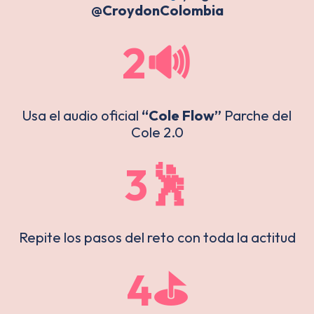
@CroydonColombia
2🔊
Usa el audio oficial
“Cole Flow”
Parche del
Cole 2.0
3🕺
Repite los pasos del reto con toda la actitud
4⛳️